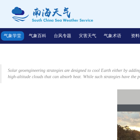
气象学堂
气象百科
台风专题
灾害天气
气象术语
资料
Solar geoengineering strategies are designed to cool Earth either by adding
high-altitude clouds that can absorb heat. While such strategies have the 